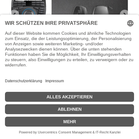
3Dconnexion SpaceMouse Enterprise Kit
2 - 3D-Maus
3Dconnexion SpaceMouse Enterprise Kit 2 - 3D-Maus -
ergonomisch - rechts- und linkshändig - 31 Tasten -
kabelgebunden
Zeige Preise inklusiv MwSt. (Brutto)
468,49
€