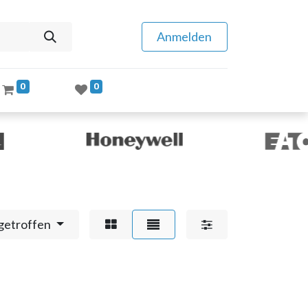
Anmelden
0
0
getroffen