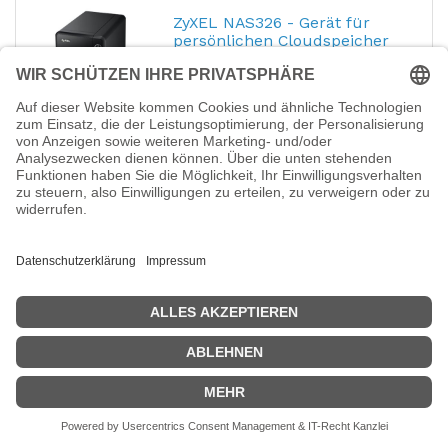
ZyXEL NAS326 - Gerät für
persönlichen Cloudspeicher
Hersteller-Nr.:
NAS326-EU0101F
EAN:
4718937587575
Zyxel NAS326 - Gerät für persönlichen
Cloudspeicher - 2 Schächte - SATA 3Gb/s -
RAID 0, 1, JBOD - RAM 512 MB - Gigabit
Ethernet - iSCSI Support
151,19
€
HPE Modular Smart Array
2060 SAS 12G 2U 12-disk LFF
Drive Enclosure - 6th
Generation - Speichergehäuse
- 12 Schächte (SAS-3)
Hersteller-Nr.:
R0Q39BR
HPE Modular Smart Array 2060 SAS 12G
2U 12-disk LFF Drive Enclosure - 6th
Generation - Speichergehäuse - 12
Schächte (SAS-3) - Rack - einbaufähig - 2U -
wieder auf den Markt gebracht
4.254,90
€