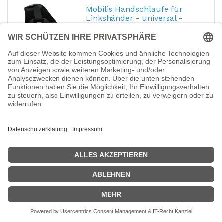
Mobilis Handschlaufe für
Linkshänder - universal -
Schwarz (Packung mit 5)
Hersteller-Nr.:
001088
EAN:
3700992528854
Mobilis - Handschlaufe für Linkshänder -
universal - Schwarz (Packung mit 5)
32,20
€
Mobilis Handschlaufe für
Rechtshänder - universal -
Schwarz (Packung mit 5)
Hersteller-Nr.:
001087
EAN:
3700992528847
Mobilis - Handschlaufe für Rechtshänder -
universal - Schwarz (Packung mit 5)
32,20
€