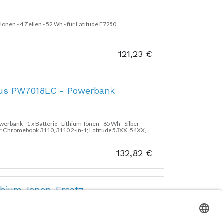
Ionen - 4 Zellen - 52 Wh - für Latitude E7250
121,23
€
lus PW7018LC - Powerbank
ank - 1 x Batterie - Lithium-Ionen - 65 Wh - Silber -
ür Chromebook 3110, 3110 2-in-1; Latitude 53XX, 54XX,
132,82
€
thium-Ionen-Ersatz