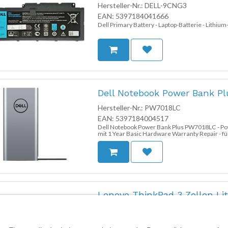
Hersteller-Nr.:
DELL-9CNG3
EAN:
5397184041666
Dell Primary Battery - Laptop-Batterie - Lithium-
Dell Notebook Power Bank P
Hersteller-Nr.:
PW7018LC
EAN:
5397184004517
Dell Notebook Power Bank Plus PW7018LC - Powerb
mit 1 Year Basic Hardware Warranty Repair - f
55XX, 73XX, 74XX, 75XX; Precision 35XX
Lenovo ThinkPad 3 Zellen Li
Hersteller-Nr.:
4X51U04335
EAN:
0195892131816